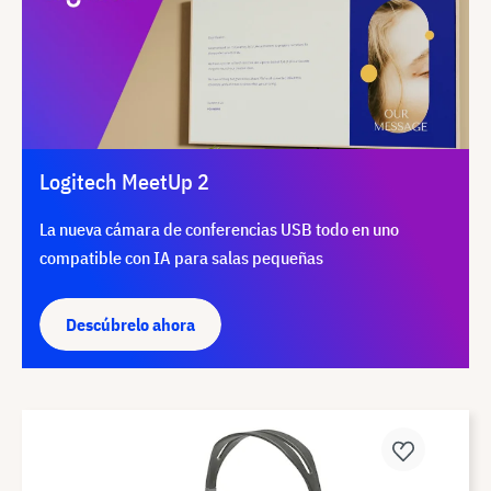
Logitech MeetUp 2
La nueva cámara de conferencias USB todo en uno
compatible con IA para salas pequeñas
Descúbrelo ahora