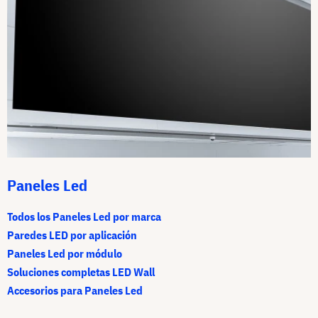
Paneles Led
Todos los Paneles Led por marca
Paredes LED por aplicación
Paneles Led por módulo
Soluciones completas LED Wall
Accesorios para Paneles Led