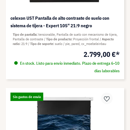
celexon UST Pantalla de alto contraste de suelo con
sistema de tijera - Expert 105" 21:9 negro
Tipo de pantalla
tensionable, Pantalla de suelo con mecanismo de tijera,
Pantalla de contraste
Tipo de producto
Proyección frontal
Aspecto
ratio
21:9
Tipo de soporte
suelo / pie, pared, cx_moebeleinbau
2.799,00 €*
En stock. Listo para envío inmediato. Plazo de entrega 6-10
días laborables
Sin gastos de envío