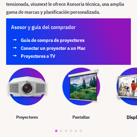
tensionada, visunext le ofrece Asesoría técnica, una amplia
gama de marcas y planificación personalizada.
Asesor y guía del comprador
Guía de compra de proyectores
Conectar un proyector a un Mac
Proyectores o TV
Disp
Proyectores
Pantallas