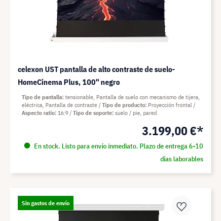
celexon UST pantalla de alto contraste de suelo-
HomeCinema Plus, 100" negro
Tipo de pantalla
tensionable, Pantalla de suelo con mecanismo de tijera,
eléctrica, Pantalla de contraste
Tipo de producto
Proyección frontal
Aspecto ratio
16:9
Tipo de soporte
suelo / pie, pared
3.199,00 €*
En stock. Listo para envío inmediato. Plazo de entrega 6-10
días laborables
Sin gastos de envío