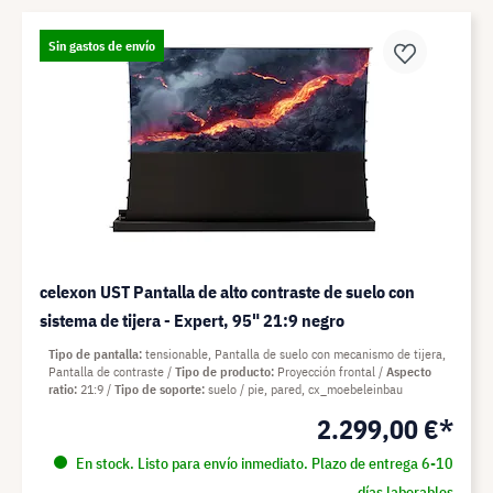
Sin gastos de envío
celexon UST Pantalla de alto contraste de suelo con
sistema de tijera - Expert, 95" 21:9 negro
Tipo de pantalla
tensionable, Pantalla de suelo con mecanismo de tijera,
Pantalla de contraste
Tipo de producto
Proyección frontal
Aspecto
ratio
21:9
Tipo de soporte
suelo / pie, pared, cx_moebeleinbau
2.299,00 €*
En stock. Listo para envío inmediato. Plazo de entrega 6-10
días laborables