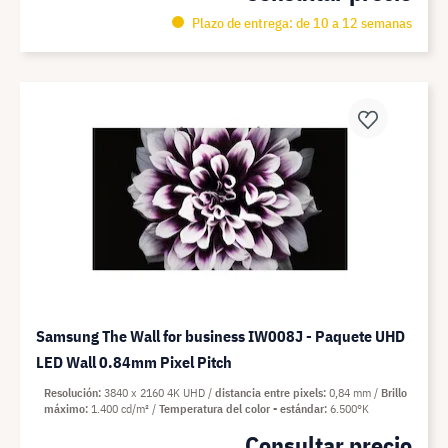
Plazo de entrega: de 10 a 12 semanas
Samsung The Wall for business IW008J - Paquete UHD
LED Wall 0.84mm Pixel Pitch
Resolución
3840 x 2160 4K UHD
distancia entre pixels
0,84 mm
Brillo
máximo
1.400 cd/m²
Temperatura del color - estándar
6.500°K
Consultar precio