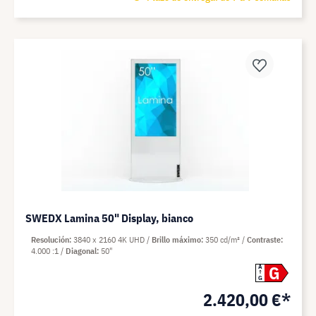
SWEDX Lamina 50" Display, bianco
Resolución
3840 x 2160 4K UHD
Brillo máximo
350 cd/m²
Contraste
4.000 :1
Diagonal
50"
G
A
G
2.420,00 €*