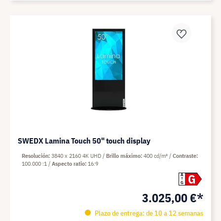
SWEDX Lamina Touch 50" touch display
Resolución
3840 x 2160 4K UHD
Brillo máximo
400 cd/m²
Contraste
100.000 :1
Aspecto ratio
16:9
G
A
G
3.025,00 €*
Plazo de entrega: de 10 a 12 semanas