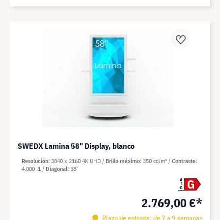
SWEDX Lamina 58" Display, blanco
Resolución
3840 x 2160 4K UHD
Brillo máximo
350 cd/m²
Contraste
4.000 :1
Diagonal
58"
G
A
G
2.769,00 €*
Plazo de entrega: de 7 a 9 semanas