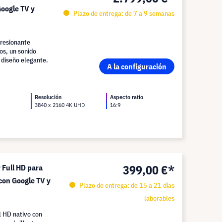
Google TV y
Plazo de entrega: de 7 a 9 semanas
resionante
os, un sonido
 diseño elegante.
A la configuración
Resolución
Aspecto ratio
3840 x 2160 4K UHD
16:9
399,00 €*
 Full HD para
 con Google TV y
Plazo de entrega: de 15 a 21 días
laborables
l HD nativo con