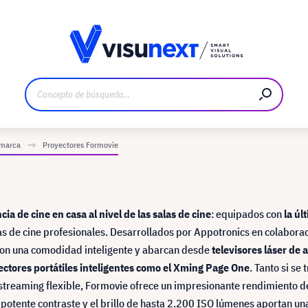
bricante
Descargas y dossier de prensa
 marca
Proyectores Formovie
ia de cine en casa al nivel de las salas de cine
: equipados con
la úl
alas de cine profesionales. Desarrollados por Appotronics en colabora
con una comodidad inteligente y abarcan desde
televisores láser de 
ectores portátiles inteligentes como el Xming Page One
. Tanto si se 
e streaming flexible, Formovie ofrece un impresionante rendimiento 
el potente contraste y el brillo de hasta 2.200 ISO lúmenes aportan un