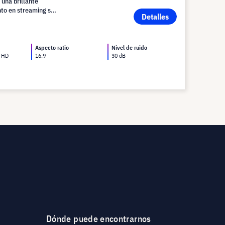
 una brillante
to en streaming sin
Detalles
Aspecto ratio
Nivel de ruido
l HD
16:9
30 dB
Dónde puede encontrarnos