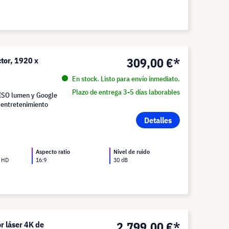
309,00 €*
tor, 1920 x
En stock. Listo para envío inmediato.
Plazo de entrega 3-5 días laborables
 ISO lumen y Google
e entretenimiento
Detalles
Aspecto ratio
Nivel de ruido
l HD
16:9
30 dB
2.799,00 €*
r láser 4K de