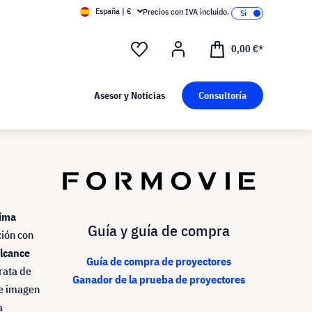
España | €
Precios con IVA incluido.
0,00 €*
Asesor y Noticias
Consultoría
tima
Guía y guía de compra
ción con
alcance
Guía de compra de proyectores
trata de
Ganador de la prueba de proyectores
de imagen
a