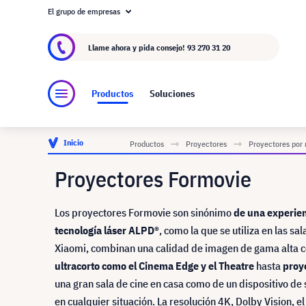
El grupo de empresas
Acerca de visunext.es
El Grupo visunext
Fa
Llame ahora y pida consejo!
93 270 31 20
Productos
Soluciones
Inicio
Productos
Proyectores
Proyectores por
Proyectores Formovie
Los proyectores Formovie son sinónimo
de una experienc
tecnología láser ALPD®
, como la que se utiliza en las s
Xiaomi, combinan una calidad de imagen de gama alta 
ultracorto como el Cinema Edge y el Theatre
hasta
proy
una gran sala de cine en casa como de un dispositivo d
en cualquier situación. La resolución 4K, Dolby Vision, 