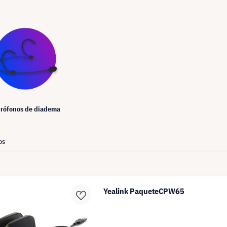
rófonos de diadema
os
Yealink PaqueteCPW65