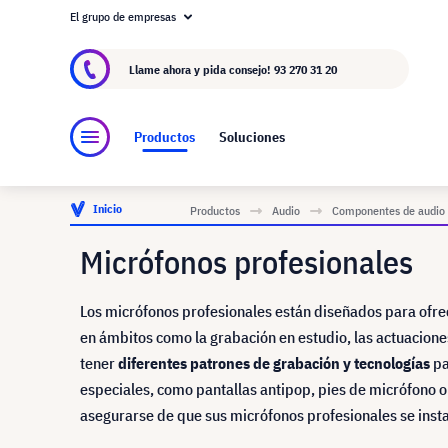
El grupo de empresas
Acerca de visunext.es
El Grupo visunext
Fa
Llame ahora y pida consejo!
93 270 31 20
Productos
Soluciones
Inicio
Productos
Audio
Componentes de audio 
Micrófonos profesionales
Los micrófonos profesionales están diseñados para ofre
en ámbitos como la grabación en estudio, las actuaciones
tener
diferentes patrones de grabación y tecnologías
p
especiales, como pantallas antipop, pies de micrófono o
asegurarse de que sus micrófonos profesionales se insta