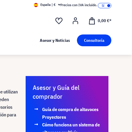
España | €
Precios con IVA incluido.
0,00 €*
Asesor y Noticias
Consultoría
Asesor y Guía del
Se utilizan
comprador
ueden
sorios
Guía de compra de altavoces
ción para
Proyectores
Cómo funciona un sistema de