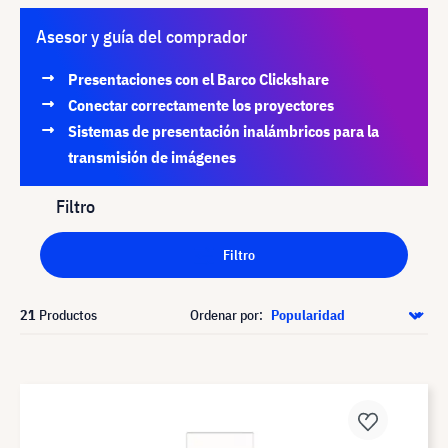
Asesor y guía del comprador
Presentaciones con el Barco Clickshare
Conectar correctamente los proyectores
Sistemas de presentación inalámbricos para la
transmisión de imágenes
Filtro
Filtro
21
Productos
Ordenar por: