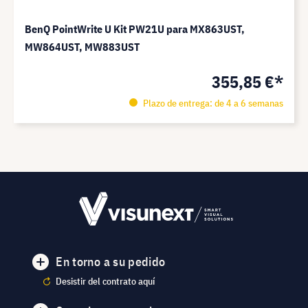
BenQ PointWrite U Kit PW21U para MX863UST,
MW864UST, MW883UST
355,85 €*
Plazo de entrega: de 4 a 6 semanas
En torno a su pedido
Desistir del contrato aquí