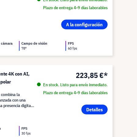
Plazo de entrega 4-9 días laborables
A la configuración
a cámara
Campo de visión
FPS
78°
60 fps
223,85 €*
nte 4K con AI,
 polar
En stock. Listo para envío inmediato.
Plazo de entrega 4-9 días laborables
 combina la
vanzada con una
a presencia digital
Detalles
n
FPS
30 fps