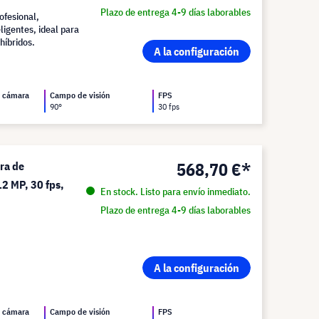
Plazo de entrega 4-9 días laborables
ofesional,
eligentes, ideal para
híbridos.
A la configuración
a cámara
Campo de visión
FPS
90°
30 fps
568,70 €*
ra de
12 MP, 30 fps,
En stock. Listo para envío inmediato.
Plazo de entrega 4-9 días laborables
A la configuración
a cámara
Campo de visión
FPS