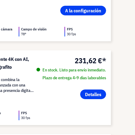
A la configuración
a cámara
Campo de visión
FPS
78°
30 fps
231,62 €*
nte 4K con AI,
rafito
En stock. Listo para envío inmediato.
Plazo de entrega 4-9 días laborables
 combina la
vanzada con una
a presencia digital
Detalles
n
FPS
30 fps