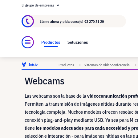
El grupo de empresas
Acerca de visunext.es
El Grupo visunext
Fa
Llame ahora y pida consejo!
93 270 31 20
Productos
Soluciones
Inicio
Productos
Sistemas de videoconferencia
Webcams
Las webcams son la base de la
videocomunicación profesi
Permiten la transmisión de imágenes nítidas durante reu
tecnología compleja. Muchos modelos ofrecen resolución
conexión plug-and-play mediante USB. Ya sea para Mic
tiene
los modelos adecuados para cada necesidad y pro
selección e integración - para imágenes nítidas en las q