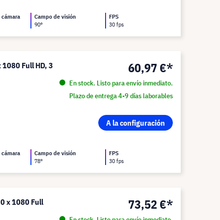
a cámara
Campo de visión
FPS
90°
30 fps
60,97 €*
 1080 Full HD, 3
En stock. Listo para envío inmediato.
Plazo de entrega 4-9 días laborables
A la configuración
a cámara
Campo de visión
FPS
78°
30 fps
73,52 €*
0 x 1080 Full
En stock. Listo para envío inmediato.