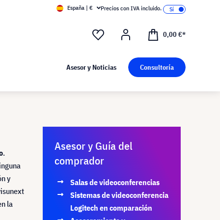
España | €
Precios con IVA incluido.
0,00 €*
Asesor y Noticias
Consultoría
Asesor y Guía del
o
.
comprador
ninguna
ón y
Salas de videoconferencias
visunext
Sistemas de videoconferencia
n la
Logitech en comparación