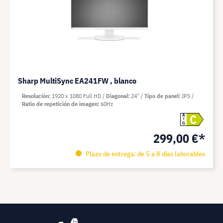
Sharp MultiSync EA241FW , blanco
Resolución
1920 x 1080 Full HD
Diagonal
24"
Tipo de panel
IPS
Ratio de repetición de imagen
60Hz
C
A
G
299,00 €*
Plazo de entrega: de 5 a 8 días laborables