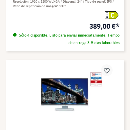
Resolución
1920 x 1200 WUXGA
Diagonal
24"
Tipo de panel
IPS
Ratio de repetición de imagen
60Hz
C
A
G
389,00 €*
Sólo 4 disponible. Listo para enviar inmediatamente. Tiempo
de entrega 3-5 días laborables