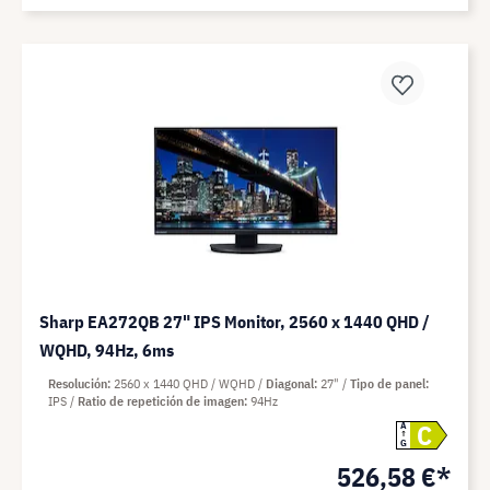
Sharp EA272QB 27" IPS Monitor, 2560 x 1440 QHD /
WQHD, 94Hz, 6ms
Resolución
2560 x 1440 QHD / WQHD
Diagonal
27"
Tipo de panel
IPS
Ratio de repetición de imagen
94Hz
C
A
G
526,58 €*