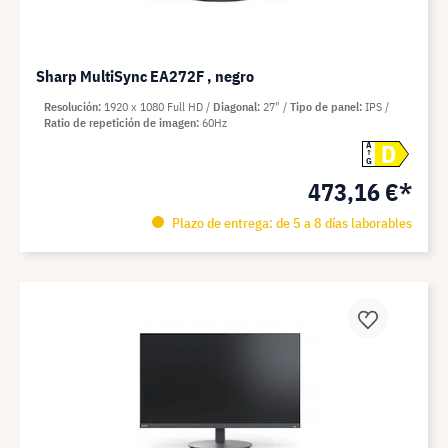
Sharp MultiSync EA272F , negro
Resolución
1920 x 1080 Full HD
Diagonal
27"
Tipo de panel
IPS
Ratio de repetición de imagen
60Hz
D
A
G
473,16 €*
Plazo de entrega: de 5 a 8 días laborables