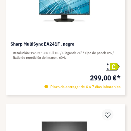
Sharp MultiSync EA241F , negro
Resolución
1920 x 1080 Full HD
Diagonal
24"
Tipo de panel
IPS
Ratio de repetición de imagen
60Hz
C
A
G
299,00 €*
Plazo de entrega: de 4 a 7 días laborables