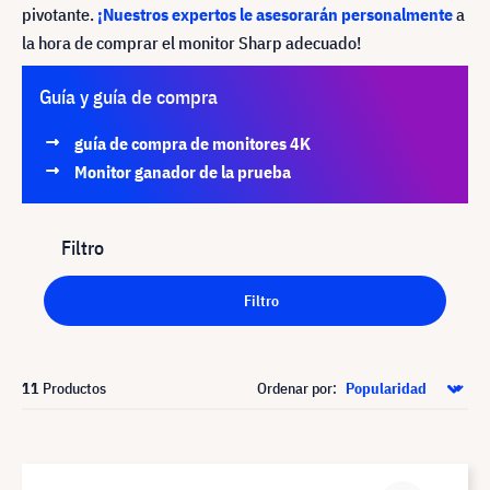
pivotante.
¡Nuestros expertos le asesorarán personalmente
a
la hora de comprar el monitor Sharp adecuado!
Guía y guía de compra
guía de compra de monitores 4K
Monitor ganador de la prueba
Filtro
Filtro
11
Productos
Ordenar por: