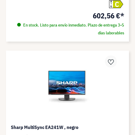
C
A
G
602,56 €*
En stock. Listo para envío inmediato. Plazo de entrega 3-5
días laborables
Sharp MultiSync EA241W , negro