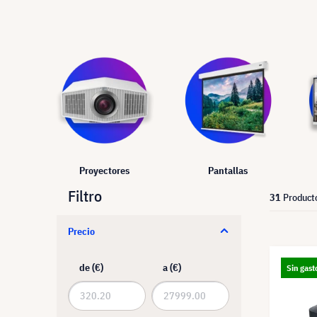
Proyectores
Pantallas
Filtro
31
Product
Precio
de (€)
a (€)
Sin gast