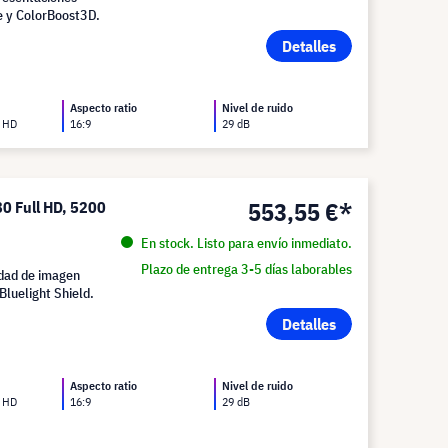
e y ColorBoost3D.
Detalles
Aspecto ratio
Nivel de ruido
l HD
16:9
29 dB
553,55 €*
0 Full HD, 5200
En stock. Listo para envío inmediato.
Plazo de entrega 3-5 días laborables
idad de imagen
 Bluelight Shield.
Detalles
Aspecto ratio
Nivel de ruido
l HD
16:9
29 dB