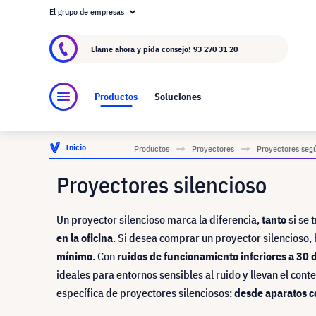
El grupo de empresas
Acerca de visunext.es
El Grupo visunext
Fa
Llame ahora y pida consejo!
93 270 31 20
Productos
Soluciones
Inicio
Productos
Proyectores
Proyectores segú
Proyectores silencioso
Un proyector silencioso marca la diferencia,
tanto
si se 
en la oficina
. Si desea comprar un proyector silencioso
mínimo
. Con
ruidos de funcionamiento inferiores a 30 d
ideales para entornos sensibles al ruido y llevan el conte
específica de proyectores silenciosos:
desde aparatos c