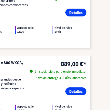
de brillo y
aciones convincentes
Detalles
Aspecto ratio
Nivel de ruido
GA
16:10
29 dB
889,00 €*
0 x 800 WXGA,
En stock. Listo para envío inmediato.
Plazo de entrega 3-5 días laborables
 grandes desde
 y películas
 viajes y espacios
Detalles
Aspecto ratio
Nivel de ruido