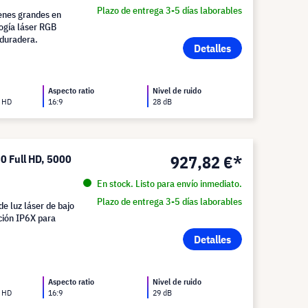
Plazo de entrega 3-5 días laborables
nes grandes en
logía láser RGB
 duradera.
Detalles
Aspecto ratio
Nivel de ruido
l HD
16:9
28 dB
927,82 €*
0 Full HD, 5000
En stock. Listo para envío inmediato.
Plazo de entrega 3-5 días laborables
e luz láser de bajo
ación IP6X para
Detalles
Aspecto ratio
Nivel de ruido
l HD
16:9
29 dB