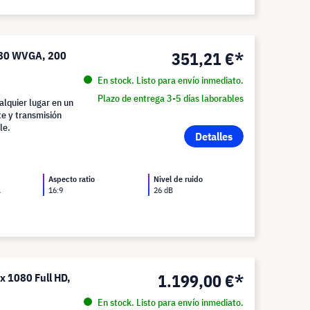
351,21 €*
480 WVGA, 200
En stock. Listo para envío inmediato.
Plazo de entrega 3-5 días laborables
lquier lugar en un
te y transmisión
le.
Detalles
Aspecto ratio
Nivel de ruido
A
16:9
26 dB
1.199,00 €*
 1080 Full HD,
En stock. Listo para envío inmediato.