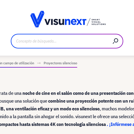
bricante
Descargas y dossier de prensa
n campo de utilización
Proyectores silencioso
trata de una
noche de cine en el salón como de una presentación co
, busque una solución que
combine una proyección potente con un ru
B, una ventilación eficaz y un modo eco silencioso
, muchos modelo
nido a la pantalla sin ahogar el sonido. visunext le ofrece una selecci
ompactos hasta sistemas 4K con tecnología silenciosa
. ¡Infórmese 