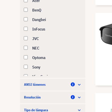
Acer
BenQ
Dangbei
InFocus
JVC
NEC
Optoma
Sony
ViewSonic
ANSI lúmenes
Resolución
Tipo de lámpara