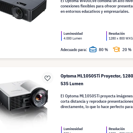
El Optoma W400LVe combina un alto nivel 
conexiones flexibles para ofrecer present
en entornos educativos y empresariales.
Luminosidad
Resolución
4.000 Lumen
1280 x 800 WX
Adecuado para:
80 %
20 %
Optoma ML1050STi Proyector, 128
535 Lumen
El Optoma ML1050STi proyecta imágenes
corta distancia y reproduce presentaciones
directamente, lo que lo hace perfecto para
pequeños.
Luminosidad
Resolución