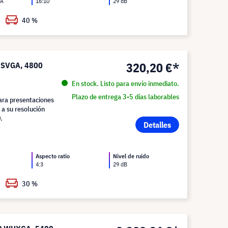
GA
16:10
29 dB
40 %
320,20 €*
0 SVGA, 4800
En stock. Listo para envío inmediato.
Plazo de entrega 3-5 días laborables
ara presentaciones
 a su resolución
.
Detalles
Aspecto ratio
Nivel de ruido
4:3
29 dB
30 %