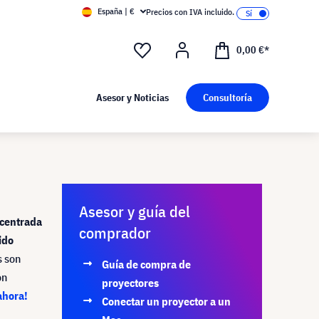
España | €
Precios con IVA incluido.
0,00 €*
Asesor y Noticias
Consultoría
Asesor y guía del
ncentrada
comprador
ido
s son
Guía de compra de
ón
proyectores
ahora!
Conectar un proyector a un