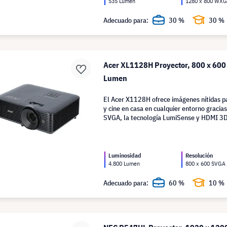
535 Lumen
1280 x 800 WX
Adecuado para:
30 %
30 %
Acer XL1128H Proyector, 800 x 60
Lumen
El Acer X1128H ofrece imágenes nítidas p
y cine en casa en cualquier entorno gracias
SVGA, la tecnología LumiSense y HDMI 3D
Luminosidad
Resolución
4.800 Lumen
800 x 600 SVGA
Adecuado para:
60 %
10 %