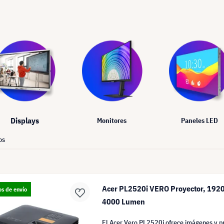
Displays
Monitores
Paneles LED
os
Acer PL2520i VERO Proyector, 1920 
os de envío
4000 Lumen
El Acer Vero PL2520i ofrece imágenes y p