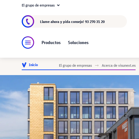
El grupo de empresas
Acerca de visunext.es
El Grupo visunext
Fa
Llame ahora y pida consejo!
93 270 31 20
Productos
Soluciones
Inicio
El grupo de empresas
Acerca de visunext.es