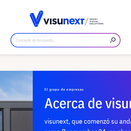
bricante
Descargas y dossier de prensa
El grupo de empresas
Acerca de visu
visunext, que comenzó su anda