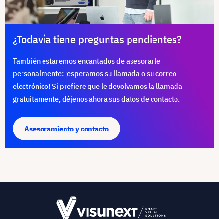
¿Todavía tiene preguntas pendientes?
También estaremos encantados de asesorarle
personalmente: ¡esperamos su llamada o su correo
electrónico! Si prefiere que le devolvamos la llamada
gratuitamente, déjenos ahora sus datos de contacto.
Asesoramiento y contacto