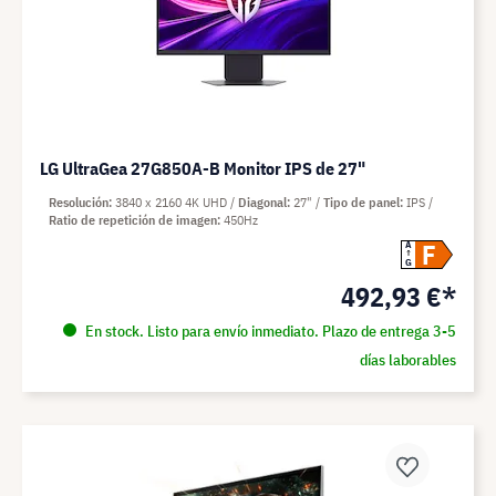
LG UltraGea 27G850A-B Monitor IPS de 27"
Resolución
3840 x 2160 4K UHD
Diagonal
27"
Tipo de panel
IPS
Ratio de repetición de imagen
450Hz
F
A
G
492,93 €*
En stock. Listo para envío inmediato. Plazo de entrega 3-5
días laborables