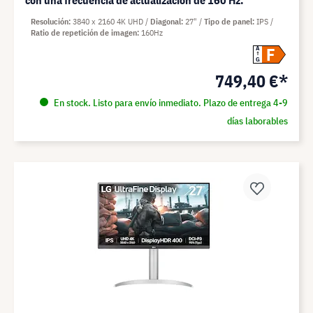
con una frecuencia de actualización de 160 Hz.
Resolución
3840 x 2160 4K UHD
Diagonal
27"
Tipo de panel
IPS
Ratio de repetición de imagen
160Hz
F
A
G
749,40 €*
En stock. Listo para envío inmediato. Plazo de entrega 4-9
días laborables