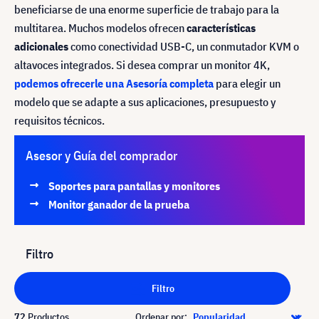
beneficiarse de una enorme superficie de trabajo para la
multitarea. Muchos modelos ofrecen
características
adicionales
como conectividad USB-C, un conmutador KVM o
altavoces integrados. Si desea comprar un monitor 4K,
podemos ofrecerle una Asesoría completa
para elegir un
modelo que se adapte a sus aplicaciones, presupuesto y
requisitos técnicos.
Asesor y Guía del comprador
Soportes para pantallas y monitores
Monitor ganador de la prueba
Filtro
Filtro
72
Productos
Ordenar por: