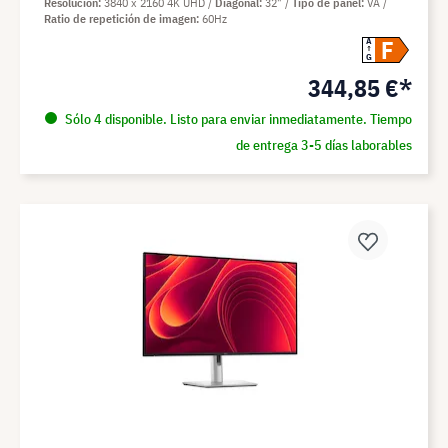
Resolución
3840 x 2160 4K UHD
Diagonal
32"
Tipo de panel
VA
Ratio de repetición de imagen
60Hz
F
A
G
344,85 €*
Sólo 4 disponible. Listo para enviar inmediatamente. Tiempo
de entrega 3-5 días laborables