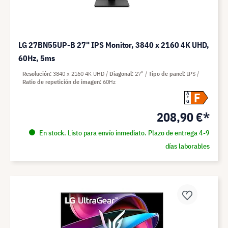
LG 27BN55UP-B 27" IPS Monitor, 3840 x 2160 4K UHD,
60Hz, 5ms
Resolución
3840 x 2160 4K UHD
Diagonal
27"
Tipo de panel
IPS
Ratio de repetición de imagen
60Hz
F
A
G
208,90 €*
En stock. Listo para envío inmediato. Plazo de entrega 4-9
días laborables