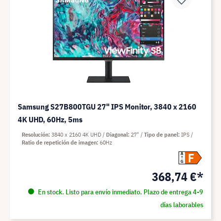
Samsung S27B800TGU 27" IPS Monitor, 3840 x 2160
4K UHD, 60Hz, 5ms
Resolución
3840 x 2160 4K UHD
Diagonal
27"
Tipo de panel
IPS
Ratio de repetición de imagen
60Hz
F
A
G
368,74 €*
En stock. Listo para envío inmediato. Plazo de entrega 4-9
días laborables