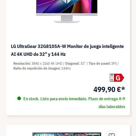
LG UltraGear 32G810SA-W Monitor de juego inteligente
AI 4K UHD de 32" y 144 Hz
Resolución
3840 x 2160 4K UHD
Diagonal
32"
Tipo de panel
IPS
Ratio de repetición de imagen
144Hz
G
A
G
499,90 €*
En stock. Listo para envío inmediato. Plazo de entrega 4-9
días laborables