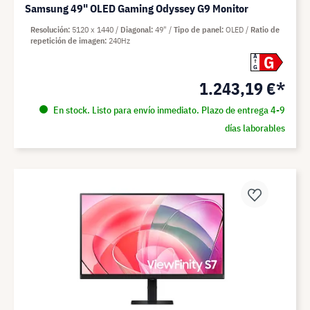
Samsung 49" OLED Gaming Odyssey G9 Monitor
Resolución
5120 x 1440
Diagonal
49"
Tipo de panel
OLED
Ratio de
repetición de imagen
240Hz
G
A
G
1.243,19 €*
En stock. Listo para envío inmediato. Plazo de entrega 4-9
días laborables