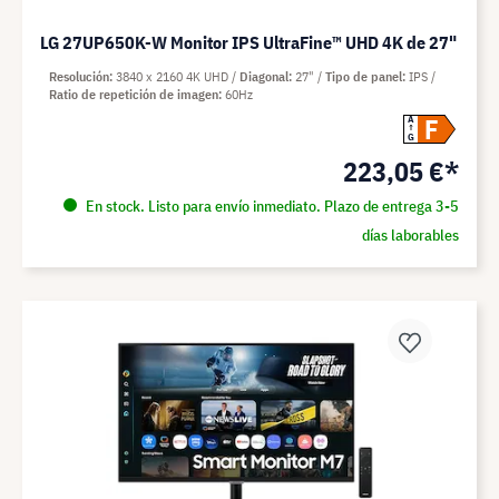
LG 27UP650K-W Monitor IPS UltraFine™ UHD 4K de 27"
Resolución
3840 x 2160 4K UHD
Diagonal
27"
Tipo de panel
IPS
Ratio de repetición de imagen
60Hz
F
A
G
223,05 €*
En stock. Listo para envío inmediato. Plazo de entrega 3-5
días laborables