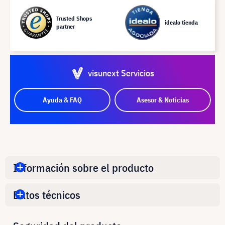
Trusted Shops
idealo tienda
partner
visunext Servicios
Ayuda & FAQ
Asesor & Noticias
Información sobre el producto
Datos técnicos