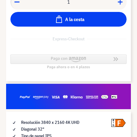
A la cesta
Express-Checkout
F
A
Resolución 3840 x 2160 4K UHD
G
Diagonal 32"
Tipo de panel IPS