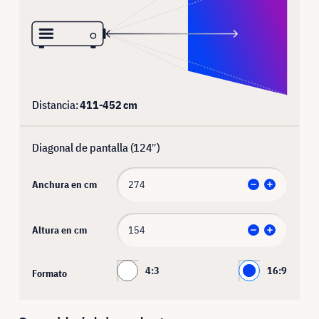
Distancia:
411
-
452
cm
Diagonal de pantalla (
124
″)
Anchura en cm
Altura en cm
4:3
16:9
Formato