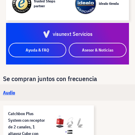
Trusted Shops
idealo tienda
partner
visunext Servicios
Ayuda & FAQ
Asesor & Noticias
Se compran juntos con frecuencia
Audio
Catchbox Plus
System con receptor
de 2 canales, 1
altavoz Cube con