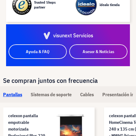
Trusted Shops
idealo tienda
partner
visunext Servicios
Ayuda & FAQ
Asesor & Noticias
Se compran juntos con frecuencia
Pantallas
Sistemas de soporte
Cables
Presentación in
celexon pantalla
celexon pantal
empotrable
HomeCinema T
motorizada
240 x 135 cm 
Profesional Plus 220
- MWHT (blanc