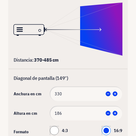
Distancia:
370
-
485
cm
Diagonal de pantalla (
149
″)
Anchura en cm
Altura en cm
4:3
16:9
Formato