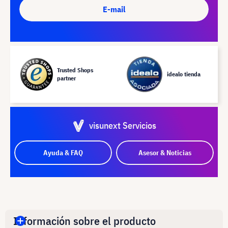
E-mail
Trusted Shops
idealo tienda
partner
visunext Servicios
Ayuda & FAQ
Asesor & Noticias
Información sobre el producto