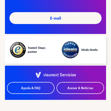
E-mail
Trusted Shops
idealo tienda
partner
visunext Servicios
Ayuda & FAQ
Asesor & Noticias