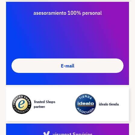
asesoramiento 100% personal
E-mail
Trusted Shops
idealo tienda
partner
visunext Servicios