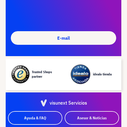
E-mail
Trusted Shops
idealo tienda
partner
visunext Servicios
Ayuda & FAQ
Asesor & Noticias