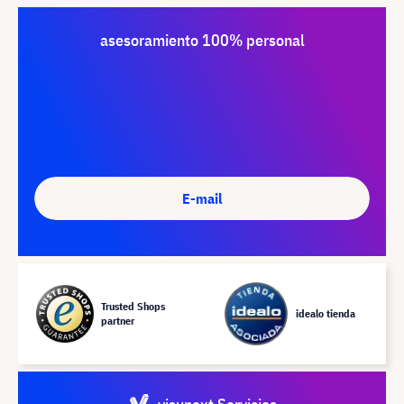
asesoramiento 100% personal
E-mail
Trusted Shops
idealo tienda
partner