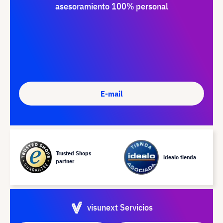
asesoramiento 100% personal
E-mail
Trusted Shops
idealo tienda
partner
visunext Servicios