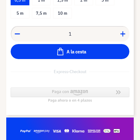
5 m
7,5 m
10 m
A la cesta
Express-Checkout