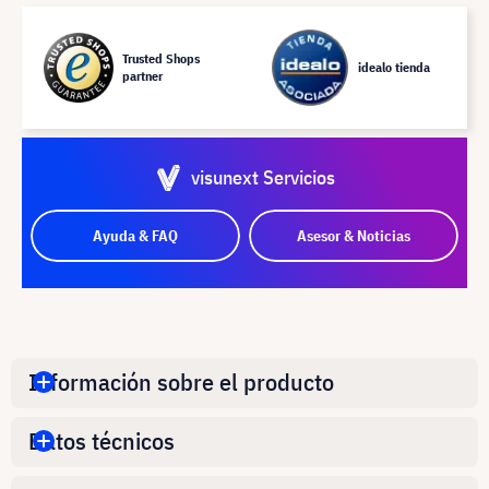
Trusted Shops
idealo tienda
partner
visunext Servicios
Ayuda & FAQ
Asesor & Noticias
Información sobre el producto
Datos técnicos