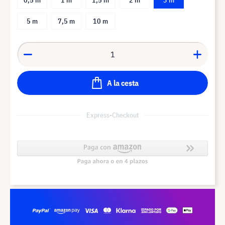
5 m
7,5 m
10 m
A la cesta
Express-Checkout