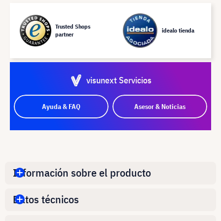
Trusted Shops
idealo tienda
partner
visunext Servicios
Ayuda & FAQ
Asesor & Noticias
Información sobre el producto
Datos técnicos