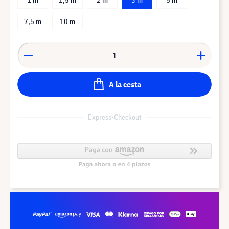
7,5 m
10 m
A la cesta
Express-Checkout