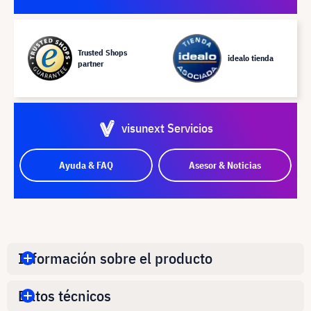
Trusted Shops
idealo tienda
partner
visunext Servicios
Ayuda & FAQ
Asesor & Noticias
Información sobre el producto
Datos técnicos