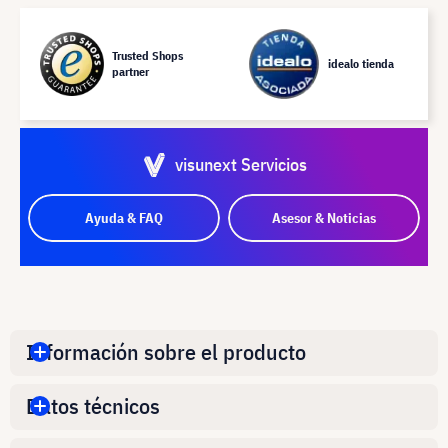
Trusted Shops
idealo tienda
partner
visunext Servicios
Ayuda & FAQ
Asesor & Noticias
Información sobre el producto
Datos técnicos