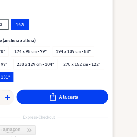
:3
16:9
e (anchura x altura)
70"
174 x 98 cm - 79"
194 x 109 cm - 88"
 97"
230 x 129 cm - 104"
270 x 152 cm - 122"
- 131"
A la cesta
Express-Checkout