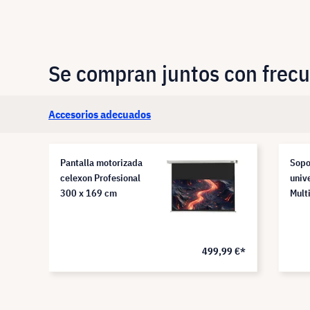
Se compran juntos con frec
Accesorios adecuados
Pantalla motorizada
Sopo
celexon Profesional
univ
300 x 169 cm
Mult
9 €*
499,99 €*