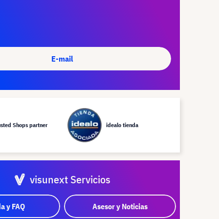
E-mail
usted Shops partner
idealo tienda
visunext Servicios
a y FAQ
Asesor y Noticias