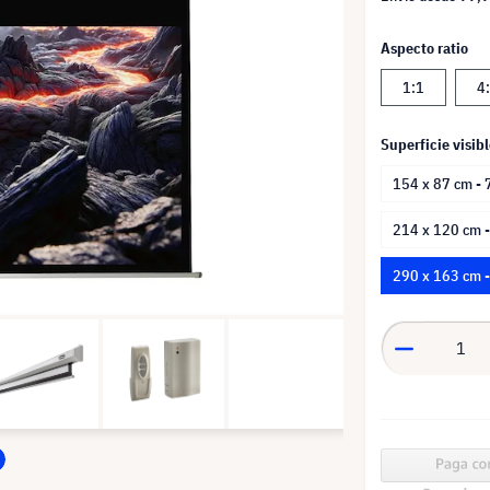
Aspecto ratio
1:1
4
Superficie visibl
154 x 87 cm - 
214 x 120 cm -
290 x 163 cm 