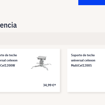
uencia
rte de techo
Soporte de techo
ersal celexon
universal celexon
iCel1200W
MultiCel1200S
34,99 €*