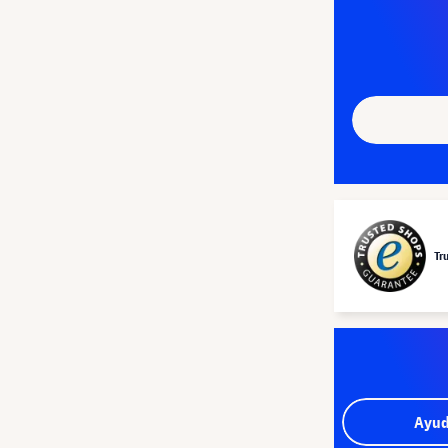
Tr
Ayud