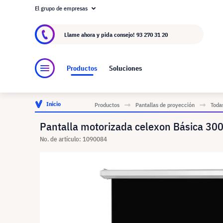
El grupo de empresas
Acerca de visunext.es
El Grupo visunext
Fa
Llame ahora y pida consejo!
93 270 31 20
Productos
Soluciones
Inicio
Productos
Pantallas de proyección
Toda
Pantalla motorizada celexon Básica 30
No. de artículo: 1090084