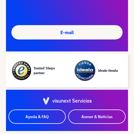
E-mail
Trusted Shops
idealo tienda
partner
visunext Servicios
Ayuda & FAQ
Asesor & Noticias