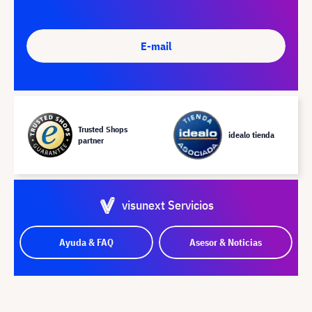
E-mail
Trusted Shops
idealo tienda
partner
visunext Servicios
Ayuda & FAQ
Asesor & Noticias