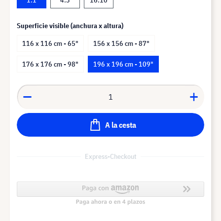
Superficie visible (anchura x altura)
116 x 116 cm - 65"
156 x 156 cm - 87"
176 x 176 cm - 98"
196 x 196 cm - 109"
A la cesta
Express-Checkout