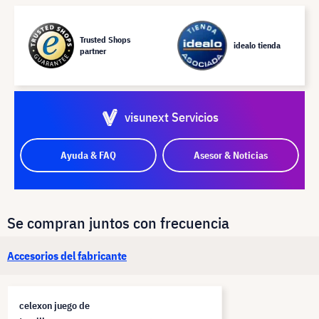
Trusted Shops
idealo tienda
partner
visunext Servicios
Ayuda & FAQ
Asesor & Noticias
Se compran juntos con frecuencia
Accesorios del fabricante
celexon juego de