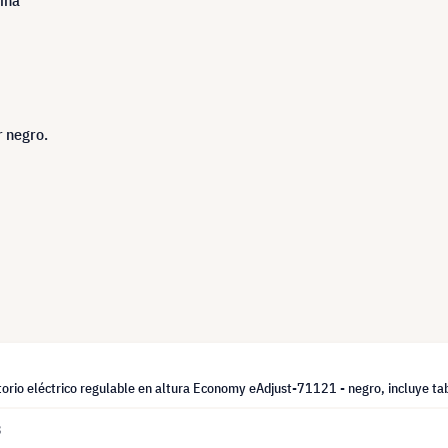
mina
r negro.
torio eléctrico regulable en altura Economy eAdjust-71121 - negro, incluye t
3