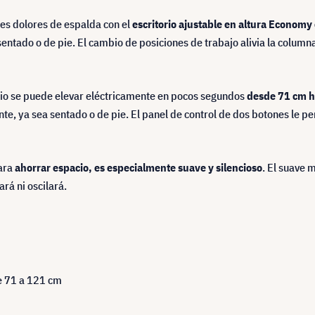
les dolores de espalda con el
escritorio ajustable en altura Econom
sentado o de pie. El cambio de posiciones de trabajo alivia la columna
torio se puede elevar eléctricamente en pocos segundos
desde 71 cm h
e, ya sea sentado o de pie. El panel de control de dos botones le p
para
ahorrar espacio, es especialmente suave y silencioso
. El suave
rá ni oscilará.
e 71 a 121 cm