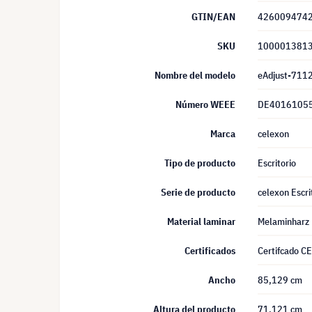
GTIN/EAN
426009474
SKU
100001381
Nombre del modelo
eAdjust-711
Número WEEE
DE4016105
Marca
celexon
Tipo de producto
Escritorio
Serie de producto
celexon Escr
Material laminar
Melaminharz
Certificados
Certifcado C
Ancho
85,129 cm
Altura del producto
71,121 cm