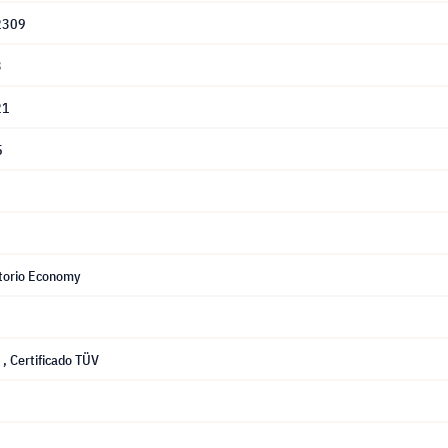
2309
3
21
5
itorio Economy
E
, Certificado TÜV