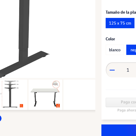
Tamaño de la pl
125 x 75 cm
Color
blanco
ne