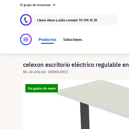
El grupo de empresas
Acerca de visunext.es
El Grupo visunext
Fa
Llame ahora y pida consejo!
93 270 31 20
Productos
Soluciones
celexon escritorio eléctrico regulable 
No. de artículo: 1000013813
Sin gastos de envío