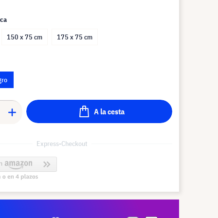
aca
150 x 75 cm
175 x 75 cm
gro
A la cesta
Express-Checkout