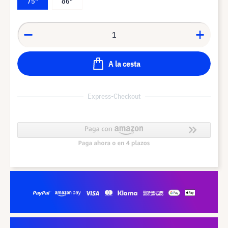
75"
86"
A la cesta
Express-Checkout