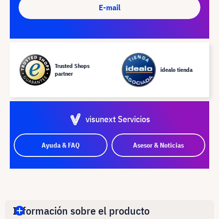
E-mail
Trusted Shops
idealo tienda
partner
visunext Servicios
Ayuda & FAQ
Asesor & Noticias
Información sobre el producto