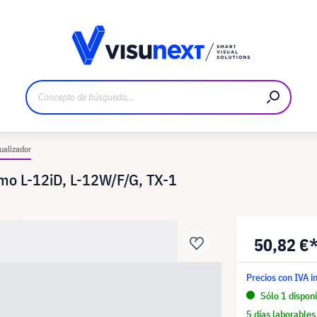
bricante
Descargas y dossier de prensa
ualizador
mo L-12iD, L-12W/F/G, TX-1
50,82 €
Precios con IVA i
Sólo 1 disponi
5 días laborables