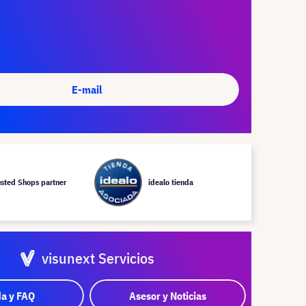
E-mail
usted Shops partner
idealo tienda
visunext Servicios
a y FAQ
Asesor y Noticias