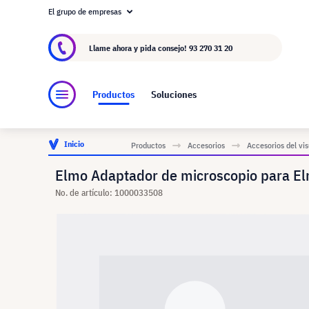
El grupo de empresas
Acerca de visunext.es
El Grupo visunext
Fa
Llame ahora y pida consejo!
93 270 31 20
Productos
Soluciones
Inicio
Productos
Accesorios
Accesorios del vis
Elmo Adaptador de microscopio para El
No. de artículo: 1000033508