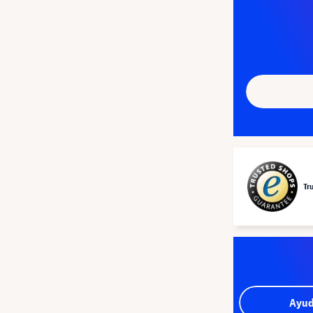
Tr
Ayud