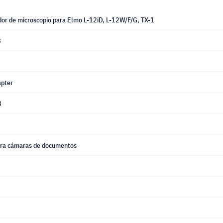
or de microscopio para Elmo L-12iD, L-12W/F/G, TX-1
8
pter
8
ara cámaras de documentos