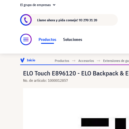
El grupo de empresas
Acerca de visunext.es
El Grupo visunext
Fa
Llame ahora y pida consejo!
93 270 31 20
Productos
Soluciones
Inicio
Productos
Accesorios
Extensiones de ga
ELO Touch E896120 - ELO Backpack & E
No. de artículo: 1000012857