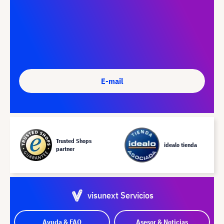
E-mail
Trusted Shops
idealo tienda
partner
visunext Servicios
Ayuda & FAQ
Asesor & Noticias