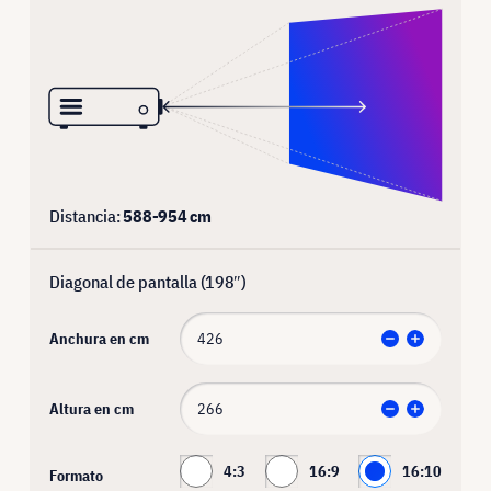
Distancia:
588
-
954
cm
Diagonal de pantalla (
198
″)
Anchura en cm
Altura en cm
4:3
16:9
16:10
Formato