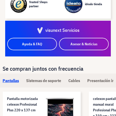
Trusted Shops
idealo tienda
partner
visunext Servicios
Ayuda & FAQ
Asesor & Noticias
Se compran juntos con frecuencia
Pantallas
Sistemas de soporte
Cables
Presentación in
Pantalla motorizada
celexon pantal
celexon Profesional
manual mural
Plus 220 x 137 cm
Profesional Pl
x 150 cm - 11