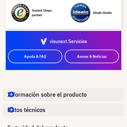
Trusted Shops
idealo tienda
partner
visunext Servicios
Ayuda & FAQ
Asesor & Noticias
Información sobre el producto
Datos técnicos