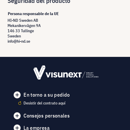
Seguridad del producto
Persona responsable de la UE
HI-ND Sweden AB
Mekanikervägen 9A
146 33 Tullinge
Sweden
info@hi-nd.se
En torno a su pedido
Desistir del contrato aquí
Consejos personales
La empresa