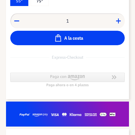
55"
75"
A la cesta
Express-Checkout