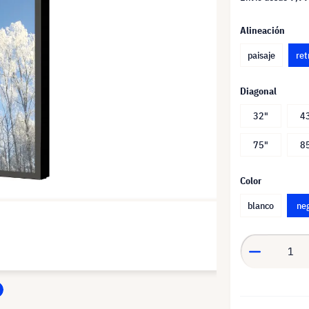
Alineación
paisaje
ret
Diagonal
32"
4
75"
8
Color
blanco
ne