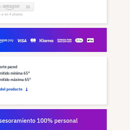
orte pared
itido mínima 65"
itido máxima 65"
 del producto
sesoramiento 100% personal