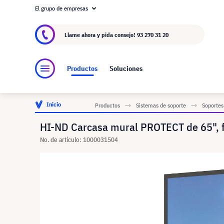
El grupo de empresas
Acerca de visunext.es
El Grupo visunext
Fa
Llame ahora y pida consejo!
93 270 31 20
Productos
Soluciones
Inicio
Productos
Sistemas de soporte
Soportes
HI-ND Carcasa mural PROTECT de 65", f
No. de artículo: 1000031504