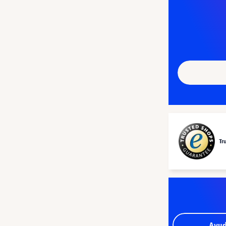
Tr
Ayud