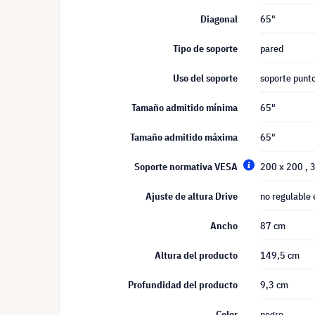
Diagonal
65"
Tipo de soporte
pared
Uso del soporte
soporte punto
Tamaño admitido mínima
65"
Tamaño admitido máxima
65"
Soporte normativa VESA
200 x 200
, 
Ajuste de altura Drive
no regulable 
Ancho
87 cm
Altura del producto
149,5 cm
Profundidad del producto
9,3 cm
Color
negro