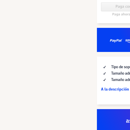
Tipo de sop
Tamaño adm
Tamaño adm
A la descripción
a