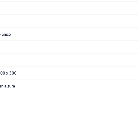
 único
300 x 300
en altura