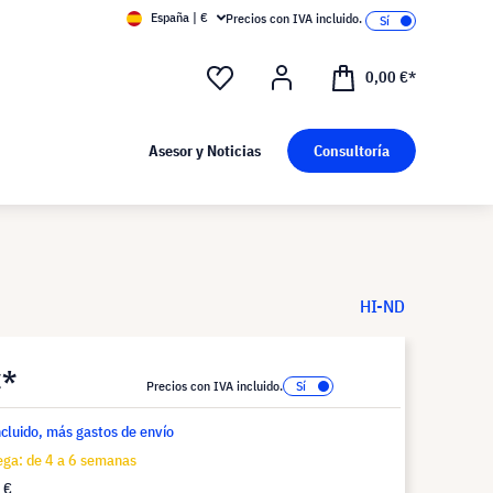
España | €
Precios con IVA incluido.
0,00 €*
Asesor y Noticias
Consultoría
HI-ND
€*
Precios con IVA incluido.
ncluido, más gastos de envío
ega: de 4 a 6 semanas
 €