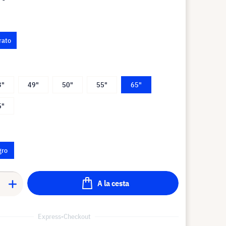
rato
3"
49"
50"
55"
65"
5"
gro
A la cesta
Express-Checkout