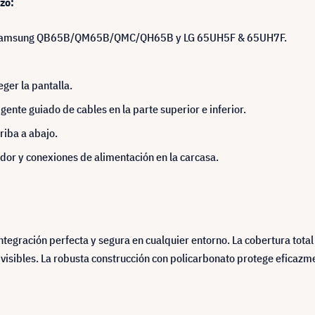
azo:
a Samsung QB65B/QM65B/QMC/QH65B y LG 65UH5F & 65UH7F.
eger la pantalla.
ligente guiado de cables en la parte superior e inferior.
riba a abajo.
dor y conexiones de alimentación en la carcasa.
ntegración perfecta y segura en cualquier entorno. La cobertura total 
 visibles. La robusta construcción con policarbonato protege eficazme