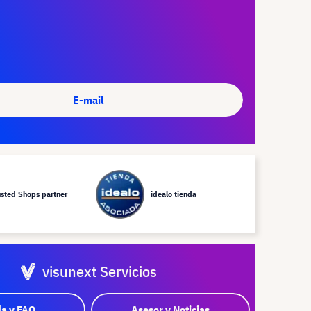
E-mail
usted Shops partner
idealo tienda
visunext Servicios
a y FAQ
Asesor y Noticias