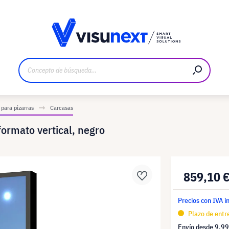
bricante
Descargas y dossier de prensa
 para pizarras
Carcasas
ormato vertical, negro
859,10 
Precios con IVA i
Plazo de entr
Envío desde
9,99