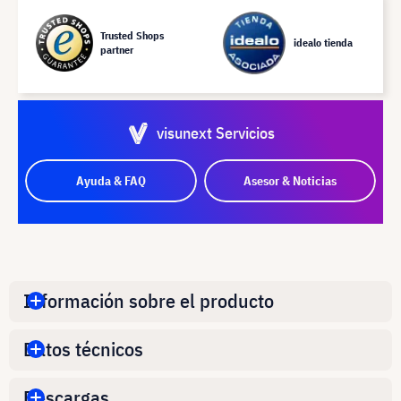
Trusted Shops
idealo tienda
partner
visunext Servicios
Ayuda & FAQ
Asesor & Noticias
Información sobre el producto
Datos técnicos
Descargas