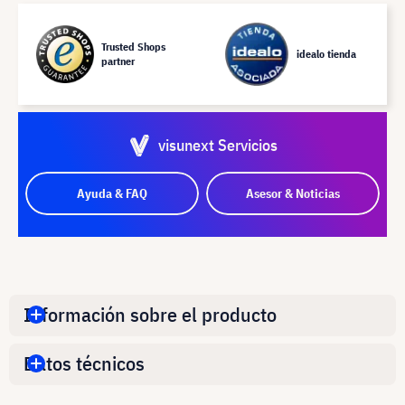
Trusted Shops
idealo tienda
partner
visunext Servicios
Ayuda & FAQ
Asesor & Noticias
Información sobre el producto
Datos técnicos