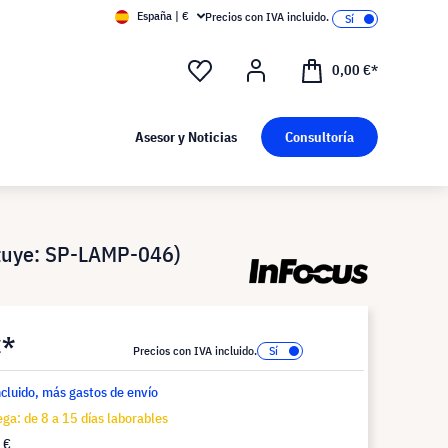
España | €
Precios con IVA incluido.
0,00 €*
Asesor y Noticias
Consultoría
ituye: SP-LAMP-046)
€*
Precios con IVA incluido.
ncluido, más gastos de envío
ga: de 8 a 15 días laborables
 €