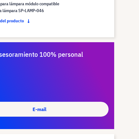
mpara lámpara módulo compatible
la lámpara SP-LAMP-046
 del producto
sesoramiento 100% personal
E-mail