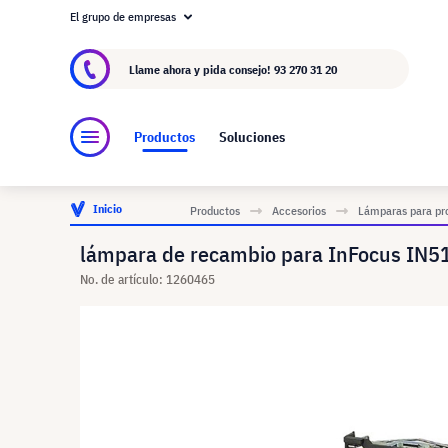
El grupo de empresas
Acerca de visunext.es
El Grupo visunext
Fa
Llame ahora y pida consejo!
93 270 31 20
Productos
Soluciones
Inicio
Productos
Accesorios
Lámparas para pr
lámpara de recambio para InFocus IN5
No. de artículo: 1260465