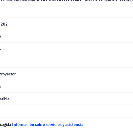
0202
6
6
proyector
6
tible
ecogida
Información sobre servicios y asistencia