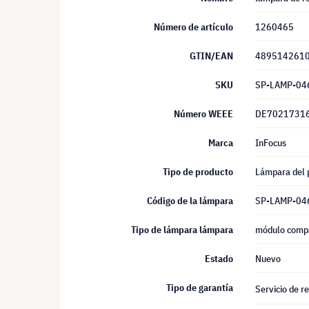
Número de artículo
1260465
GTIN/EAN
489514261
SKU
SP-LAMP-04
Número WEEE
DE7021731
Marca
InFocus
Tipo de producto
Lámpara del 
Código de la lámpara
SP-LAMP-04
Tipo de lámpara lámpara
módulo compa
Estado
Nuevo
Tipo de garantía
Servicio de r