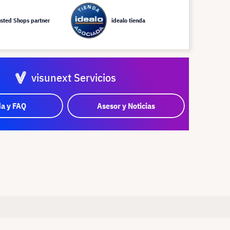
usted Shops partner
idealo tienda
visunext Servicios
a y FAQ
Asesor y Noticias