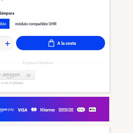
 lámpara
ible
módulo compatible UHR
A la cesta
Express-Checkout