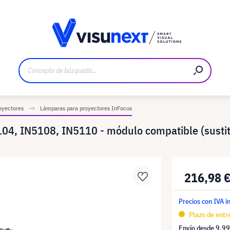
bricante
Descargas y dossier de prensa
oyectores
Lámparas para proyectores InFocus
104, IN5108, IN5110 - módulo compatible (sust
216,98 
Precios con IVA i
Plazo de entre
Envío desde
9,99