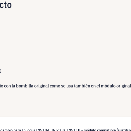
cto
)
 con la bombilla original como se usa también en el módulo original
ecambio para InFocus IN5104, IN5108, IN5110 - módulo compatible (sustit