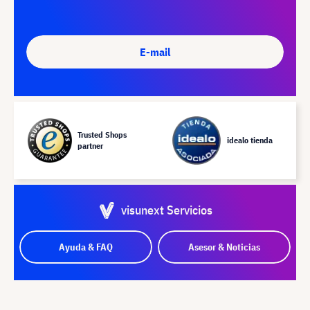
E-mail
Trusted Shops
idealo tienda
partner
visunext Servicios
Ayuda & FAQ
Asesor & Noticias