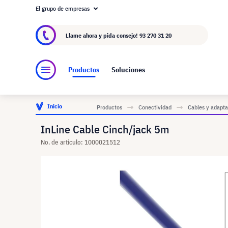
El grupo de empresas
Acerca de visunext.es
El Grupo visunext
Fa
Llame ahora y pida consejo!
93 270 31 20
Productos
Soluciones
Inicio
Productos
Conectividad
Cables y adapt
InLine Cable Cinch/jack 5m
No. de artículo: 1000021512