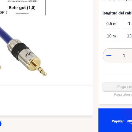
longitud del cab
0,5 m
1
10 m
15