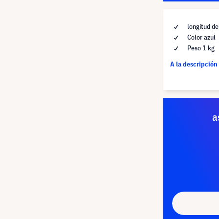
longitud de
Color azul
Peso 1 kg
A la descripción
a