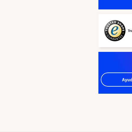
Tr
Ayud