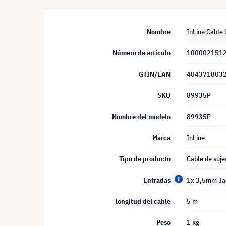
Nombre
InLine Cable 
Número de artículo
100002151
GTIN/EAN
404371803
SKU
89935P
Nombre del modelo
89935P
Marca
InLine
Tipo de producto
Cable de suje
Entradas
1x 3,5mm Ja
longitud del cable
5 m
Peso
1 kg