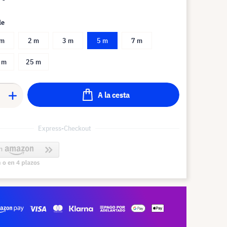
le
 m
2 m
3 m
5 m
7 m
 m
25 m
A la cesta
Express-Checkout