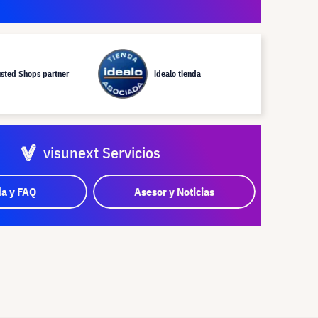
usted Shops partner
idealo tienda
visunext Servicios
a y FAQ
Asesor y Noticias