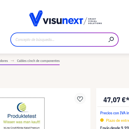
bricante
Descargas y dossier de prensa
adores
Cables cinch de componentes
47,07 €
Precios con IVA i
Plazo de entre
Envío desde
9,99