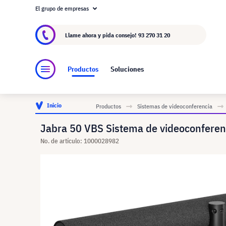
El grupo de empresas
Acerca de visunext.es
El Grupo visunext
Fa
Llame ahora y pida consejo!
93 270 31 20
Productos
Soluciones
Inicio
Productos
Sistemas de videoconferencia
Jabra 50 VBS Sistema de videoconfere
No. de artículo: 1000028982