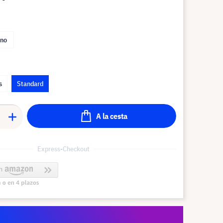
no
s
Standard
A la cesta
Express-Checkout