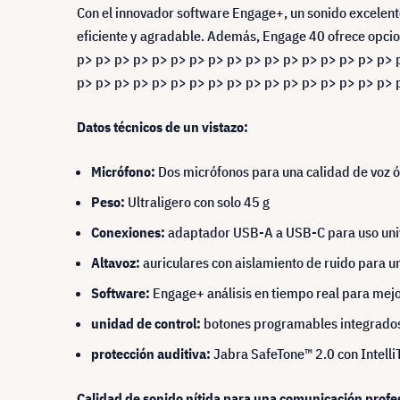
Con el innovador software Engage+, un sonido excelent
eficiente y agradable. Además, Engage 40 ofrece opcio
p> p> p> p> p> p> p> p> p> p> p> p> p> p> p> p> p> 
p> p> p> p> p> p> p> p> p> p> p> p> p> p> p> p> p> 
Datos técnicos de un vistazo:
Micrófono:
Dos micrófonos para una calidad de voz ó
Peso:
Ultraligero con solo 45 g
Conexiones:
adaptador USB-A a USB-C para uso uni
Altavoz:
auriculares con aislamiento de ruido para u
Software:
Engage+ análisis en tiempo real para mejo
unidad de control:
botones programables integrados 
protección auditiva:
Jabra SafeTone™ 2.0 con Intell
Calidad de sonido nítida para una comunicación profe