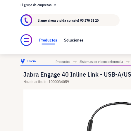
El grupo de empresas
Acerca de visunext.es
El Grupo visunext
Fa
Llame ahora y pida consejo!
93 270 31 20
Productos
Soluciones
Inicio
Productos
Sistemas de videoconferencia
Jabra Engage 40 Inline Link - USB-A/US
No. de artículo: 1000034059