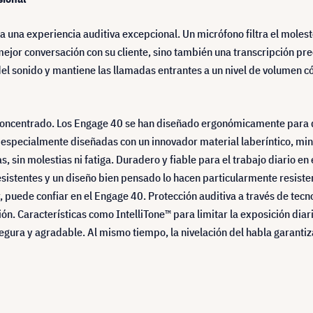
a una experiencia auditiva excepcional. Un micrófono filtra el moles
mejor conversación con su cliente, sino también una transcripción pr
el sonido y mantiene las llamadas entrantes a un nivel de volumen
concentrado. Los Engage 40 se han diseñado ergonómicamente para qu
s especialmente diseñadas con un innovador material laberíntico, min
sin molestias ni fatiga. Duradero y fiable para el trabajo diario en e
esistentes y un diseño bien pensado lo hacen particularmente resisten
r, puede confiar en el Engage 40. Protección auditiva a través de tec
ón. Características como IntelliTone™ para limitar la exposición dia
segura y agradable. Al mismo tiempo, la nivelación del habla garant