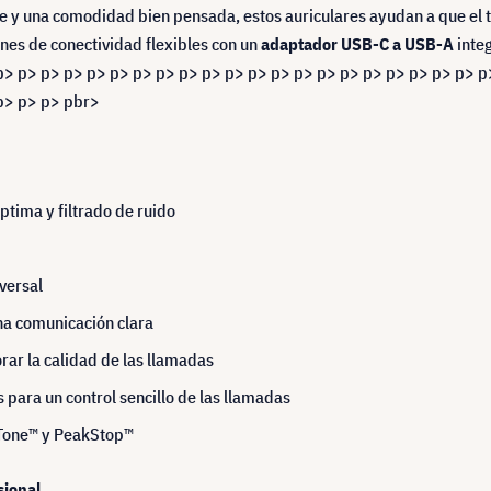
e y una comodidad bien pensada, estos auriculares ayudan a que el t
nes de conectividad flexibles con un
adaptador USB-C a USB-A
inte
p> p> p> p> p> p> p> p> p> p> p> p> p> p> p> p> p> p> p> p> p> p
p> p> p> pbr>
ptima y filtrado de ruido
versal
na comunicación clara
rar la calidad de las llamadas
para un control sencillo de las llamadas
iTone™ y PeakStop™
sional