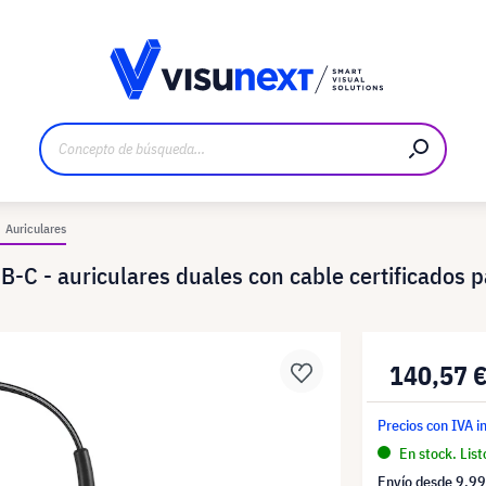
bricante
Descargas y dossier de prensa
Auriculares
B-C - auriculares duales con cable certificados 
140,57 
Precios con IVA i
En stock. List
Envío desde
9,99