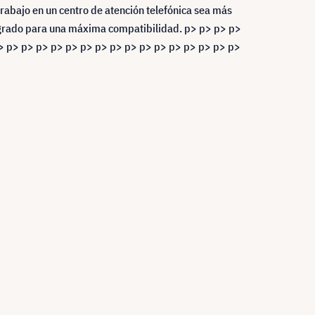
rabajo en un centro de atención telefónica sea más
grado para una máxima compatibilidad. p> p> p> p>
> p> p> p> p> p> p> p> p> p> p> p> p> p> p> p> p>