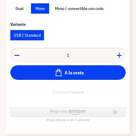
Dual
Mono
Mono | convertible con codo
Variante
USB | Standard
A la cesta
Express-Checkout