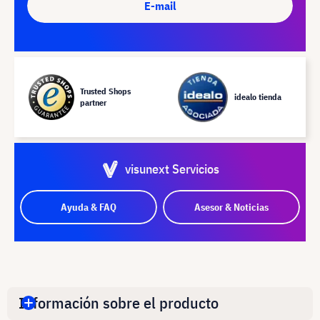
E-mail
Trusted Shops
idealo tienda
partner
visunext Servicios
Ayuda & FAQ
Asesor & Noticias
Información sobre el producto